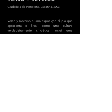
Ciudadela de Pamplona, Espanha, 2003
Verso y Reverso é uma exposição dupla que
apresenta o Brasil como uma cultura
verdadeiramente sincrética. Inclui uma
instalação de Carlos Nader e uma cronologia
imersiva de Marcello Dantas. Se Verso -
Cronológia é a apresentação racional da
história do Brasil desde a sua descoberta até
o presente, Reverso - Raza mostra uma
reflexão mais subjetiva e emocional sobre a
não existência de uma única raça no Brasil.
A iniciativa é complementada também por
um festival de musica ao vivo com
apresentações de Caetano Veloso, Ed Motta
e Naná Vasconcellos, entre outros, um festival
de filme e vídeo e um festim gastronômico
preparado pela chef du cuisine Neide dos
Santos. Esta variedade propõe a reflexão de
que, se quisermos compreender o Brasil,
precisamos entender a sua essência