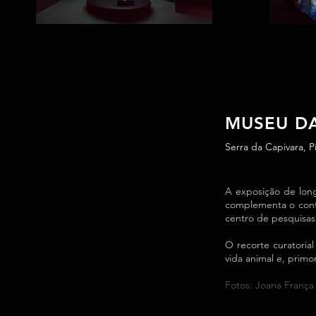
MUSEU DA
Serra da Capivara, Pi
A exposição de lon
complementa o cont
centro de pesquisas
O recorte curatoria
vida animal e, primo
Fotos: Joana França