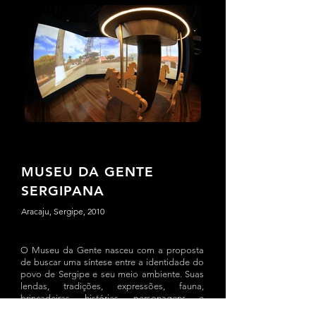
MUSEU DA GENTE
SERGIPANA
Aracaju, Sergipe, 2010
O Museu da Gente nasceu com a proposta
de buscar uma síntese entre a identidade do
povo de Sergipe e seu meio ambiente. Suas
lendas, tradições, expressões, fauna,
brincadeiras, histórias, personagens e
atividades formam o ponto de partida para