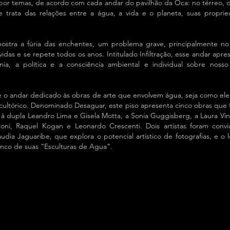
 por temas, de acordo com cada andar do pavilhão da Oca: no térreo, o 
trata das relações entre a água, a vida e o planeta, suas propri
ostra a fúria das enchentes, um problema grave, principalmente no
 vidas e se repete todos os anos. Intitulado Infiltração, esse andar apre
ia, a política e a consciência ambiental e individual sobre noss
o andar dedicado às obras de arte que envolvem água, seja como ele
cultórico. Denominado Desaguar, este piso apresenta cinco obras que
os: à dupla Leandro Lima e Gisela Motta, a Sonia Guggisberg, a Laura Vinc
toni, Raquel Kogan e Leonardo Crescenti. Dois artistas foram conv
udia Jaguaribe, que explora o potencial artístico de fotografias, e o 
inco de suas “Esculturas de Agua”.