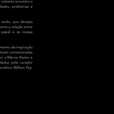
visitante encontra o
edades, problemas e
 verão, que devasta
senta a relação entre
o papel e as nossas
mento de inspiração
 foram comissionadas
i, a Márcia Xavier, e
idados pelo curador
londrino William Pye,