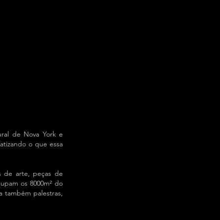
ural de Nova York e
fatizando o que essa
as de arte, peças de
 ocupam os 8000m² do
a também palestras,