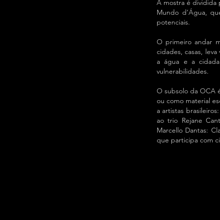
A mostra é dividida
Mundo d’Água, que 
potenciais.
O primeiro andar m
cidades, casas, leva
a água e a cidadan
vulnerabilidades.
O subsolo da OCA é 
ou como material es
a artistas brasileir
ao trio Rejane Can
Marcello Dantas: Cla
que participa com c